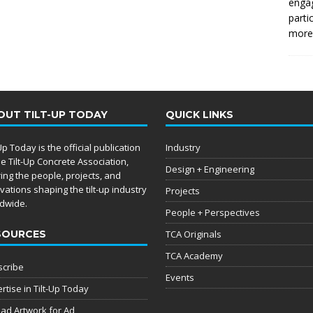
enga
parti
more.
OUT TILT-UP TODAY
QUICK LINKS
-Up Today is the official publication
Industry
he Tilt-Up Concrete Association,
Design + Engineering
ing the people, projects, and
vations shaping the tilt-up industry
Projects
dwide.
People + Perspectives
SOURCES
TCA Originals
TCA Academy
cribe
Events
rtise in Tilt-Up Today
ad Artwork for Ad