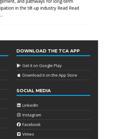
gement, and pathways for long-term
cipation in the tilt-up industry Read
Read
..
DOWNLOAD THE TCA APP
Get it on Google Play
Download it on the App Store
SOCIAL MEDIA
LinkedIn
Instagram
Facebook
Vimeo