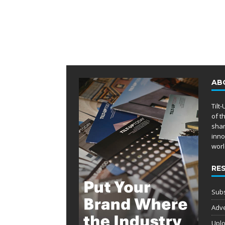
AB
Tilt
of t
shar
inno
worl
RE
Subs
Adve
Uplo