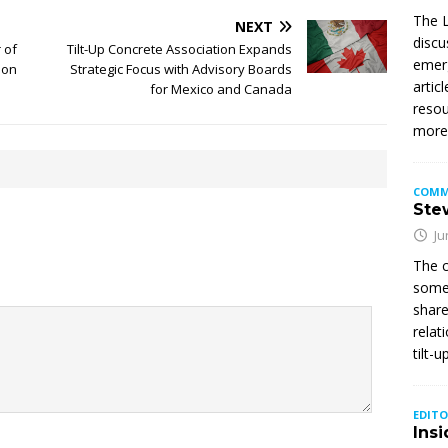
The L
NEXT
discu
 of
Tilt-Up Concrete Association Expands
emerg
ion
Strategic Focus with Advisory Boards
artic
for Mexico and Canada
resou
mor
COMM
Stew
Ju
The c
somet
share
relat
tilt-
EDITO
Insi