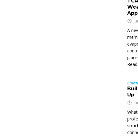
TCA
Wea
App
Ju
A new
membe
evapo
contr
place
Read
COMM
Buil
Up
Ju
What 
profe
struc
conne