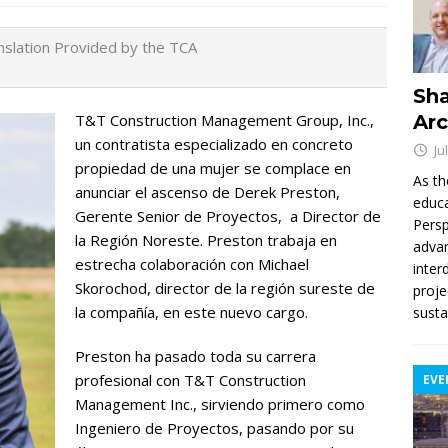
slation Provided by the TCA
Sha
T&T Construction Management Group, Inc.,
Arc
un contratista especializado en concreto
Ju
propiedad de una mujer se complace en
As th
anunciar el ascenso de Derek Preston,
educa
Gerente Senior de Proyectos, a Director de
Persp
la Región Noreste. Preston trabaja en
advan
estrecha colaboración con Michael
inter
Skorochod, director de la región sureste de
proje
la compañía, en este nuevo cargo.
susta
Preston ha pasado toda su carrera
profesional con T&T Construction
EVE
Management Inc., sirviendo primero como
Ingeniero de Proyectos, pasando por su