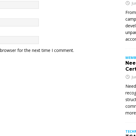
Ju
From
campu
devel
unpar
accom
 browser for the next time I comment.
MEMB
Nee
Cert
Ju
Need
recog
struc
commi
mor
TECH