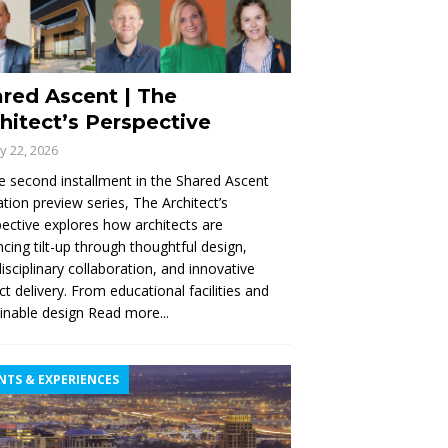
red Ascent | The
hitect’s Perspective
ly 22, 2026
e second installment in the Shared Ascent
tion preview series, The Architect’s
ective explores how architects are
cing tilt-up through thoughtful design,
disciplinary collaboration, and innovative
ct delivery. From educational facilities and
inable design
Read more...
NTS & EXPERIENCES