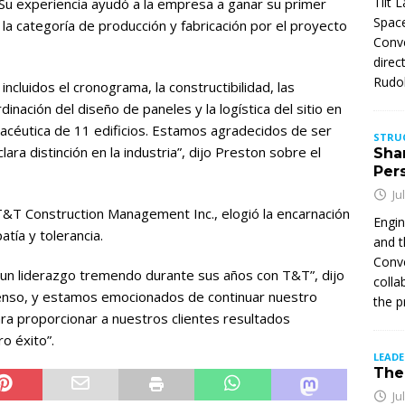
Tilt 
. Su experiencia ayudó a la empresa a ganar su primer
Space
la categoría de producción y fabricación por el proyecto
Conve
direc
Rudol
cluidos el cronograma, la constructibilidad, las
inación del diseño de paneles y la logística del sitio en
acéutica de 11 edificios. Estamos agradecidos de ser
STRU
ra distinción en la industria”, dijo Preston sobre el
Sha
Per
Ju
&T Construction Management Inc., elogió la encarnación
Engin
atía y tolerancia.
and t
Conve
n liderazgo tremendo durante sus años con T&T”, dijo
colla
nso, y estamos emocionados de continuar nuestro
the p
ara proporcionar a nuestros clientes resultados
ro éxito”.
LEAD
The 
Ju