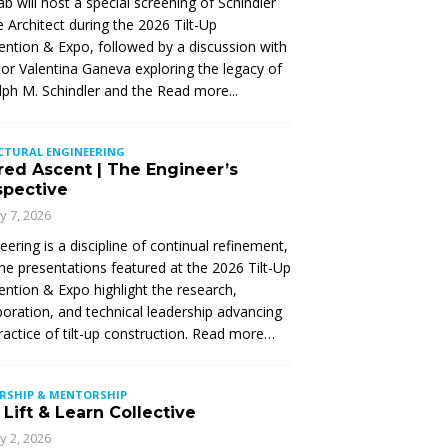
Lab will host a special screening of Schindler
 Architect during the 2026 Tilt-Up
ntion & Expo, followed by a discussion with
tor Valentina Ganeva exploring the legacy of
ph M. Schindler and the
Read more...
CTURAL ENGINEERING
red Ascent | The Engineer’s
spective
ly 7, 2026
eering is a discipline of continual refinement,
he presentations featured at the 2026 Tilt-Up
ntion & Expo highlight the research,
boration, and technical leadership advancing
ractice of tilt-up construction. Read more…
ERSHIP & MENTORSHIP
Lift & Learn Collective
ly 2, 2026