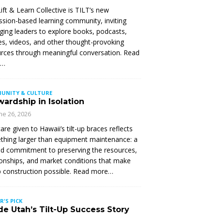
ift & Learn Collective is TILT’s new
ssion-based learning community, inviting
ing leaders to explore books, podcasts,
les, videos, and other thought-provoking
rces through meaningful conversation. Read
e…
UNITY & CULTURE
ardship in Isolation
ne 26, 2026
are given to Hawaii’s tilt-up braces reflects
hing larger than equipment maintenance: a
d commitment to preserving the resources,
ionships, and market conditions that make
up construction possible. Read more…
R'S PICK
de Utah’s Tilt-Up Success Story