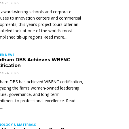
ne 25, 2026
 award-winning schools and corporate
ses to innovation centers and commercial
opments, this year’s project tours offer an
alleled look at one of the world’s most
plished tilt-up regions Read more…
ER NEWS
dham DBS Achieves WBENC
ification
ne 24, 2026
ham DBS has achieved WBENC certification,
nizing the firm’s women-owned leadership
ture, governance, and long-term
tment to professional excellence. Read
e…
NOLOGY & MATERIALS