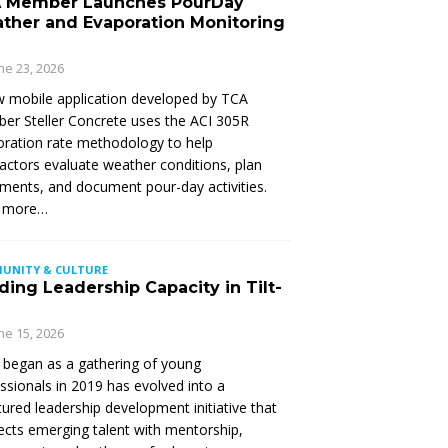
 Member Launches PourDay
ther and Evaporation Monitoring
ne 23, 2026
 mobile application developed by TCA
r Steller Concrete uses the ACI 305R
ration rate methodology to help
actors evaluate weather conditions, plan
ments, and document pour-day activities.
 more…
UNITY & CULTURE
ding Leadership Capacity in Tilt-
ne 15, 2026
began as a gathering of young
ssionals in 2019 has evolved into a
tured leadership development initiative that
cts emerging talent with mentorship,