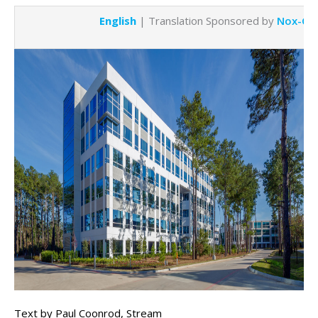
English
| Translation Sponsored by
Nox-Cre
Text by Paul Coonrod, Stream