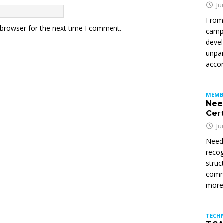
Ju
From
 browser for the next time I comment.
campu
devel
unpar
accom
MEMB
Nee
Cert
Ju
Need
recog
struc
commi
mor
TECH