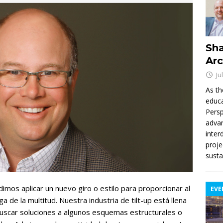
Sha
Arc
Ju
As th
educa
Persp
advan
inter
proje
susta
os aplicar un nuevo giro o estilo para proporcionar al
EVE
a de la multitud. Nuestra industria de tilt-up está llena
uscar soluciones a algunos esquemas estructurales o