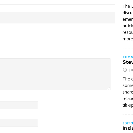
The L
discu
emerg
artic
resou
mor
COMM
Stew
Ju
The c
somet
share
relat
tilt-
EDITO
Insi