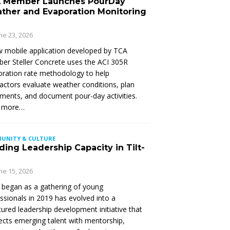
 Member Launches PourDay
ther and Evaporation Monitoring
ne 23, 2026
 mobile application developed by TCA
r Steller Concrete uses the ACI 305R
ration rate methodology to help
actors evaluate weather conditions, plan
ments, and document pour-day activities.
 more…
UNITY & CULTURE
ding Leadership Capacity in Tilt-
ne 15, 2026
began as a gathering of young
ssionals in 2019 has evolved into a
tured leadership development initiative that
cts emerging talent with mentorship,