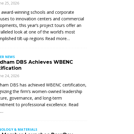
ne 25, 2026
 award-winning schools and corporate
ses to innovation centers and commercial
opments, this year’s project tours offer an
alleled look at one of the world’s most
plished tilt-up regions Read more…
ER NEWS
dham DBS Achieves WBENC
ification
ne 24, 2026
ham DBS has achieved WBENC certification,
nizing the firm’s women-owned leadership
ture, governance, and long-term
tment to professional excellence. Read
e…
NOLOGY & MATERIALS