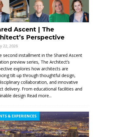
red Ascent | The
hitect’s Perspective
ly 22, 2026
e second installment in the Shared Ascent
tion preview series, The Architect’s
ective explores how architects are
cing tilt-up through thoughtful design,
disciplinary collaboration, and innovative
ct delivery. From educational facilities and
inable design
Read more...
NTS & EXPERIENCES