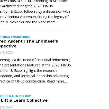
Lab will host a special screening of Schindler
 Architect during the 2026 Tilt-Up
ntion & Expo, followed by a discussion with
tor Valentina Ganeva exploring the legacy of
ph M. Schindler and the
Read more...
CTURAL ENGINEERING
red Ascent | The Engineer’s
spective
ly 7, 2026
eering is a discipline of continual refinement,
he presentations featured at the 2026 Tilt-Up
ntion & Expo highlight the research,
boration, and technical leadership advancing
ractice of tilt-up construction. Read more…
ERSHIP & MENTORSHIP
Lift & Learn Collective
ly 2, 2026