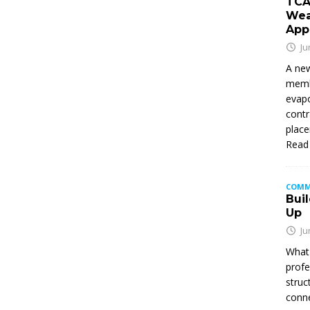
TCA
Wea
App
Ju
A new
membe
evapo
contr
place
Read
COMM
Buil
Up
Ju
What 
profe
struc
conne