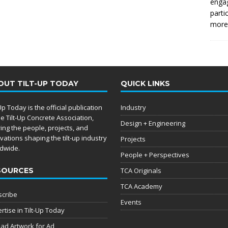
enga
parti
more.
OUT TILT-UP TODAY
QUICK LINKS
-Up Today is the official publication
Industry
he Tilt-Up Concrete Association,
Design + Engineering
ing the people, projects, and
vations shaping the tilt-up industry
Projects
dwide.
People + Perspectives
SOURCES
TCA Originals
TCA Academy
cribe
Events
rtise in Tilt-Up Today
ad Artwork for Ad