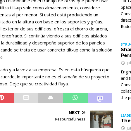
go relacionable en el trabajo de otros que puede usar
Tilt 
Space
iliza tilt-up solo como almacenamiento, considere
Conve
 ventas al por menor. Si usted está produciendo un
direc
mitado en la altura con base en los soportes y grúas,
Rudol
el exterior de sus edificios, ofrezca el chorro de arena,
l encofrado. Si continúa viendo a sus edificios aislados
a la durabilidad y desempeño superior de los paneles
STRU
 cando se trata de usar concreto tilt-up como la solución
Sha
Per
a.
Ju
ado y a la vez a su empresa. Es en esta búsqueda que
Engin
ecuerde, lo importante no es el tamaño de su proyecto
and t
oso. Deje que su creatividad fluya.
Conve
colla
the p
NEXT
LEAD
Resourcefulness
The 
Ju