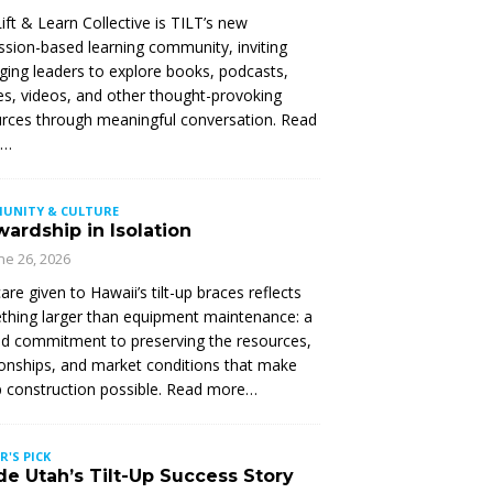
ift & Learn Collective is TILT’s new
ssion-based learning community, inviting
ing leaders to explore books, podcasts,
les, videos, and other thought-provoking
rces through meaningful conversation. Read
e…
UNITY & CULTURE
ardship in Isolation
ne 26, 2026
are given to Hawaii’s tilt-up braces reflects
hing larger than equipment maintenance: a
d commitment to preserving the resources,
ionships, and market conditions that make
up construction possible. Read more…
R'S PICK
de Utah’s Tilt-Up Success Story