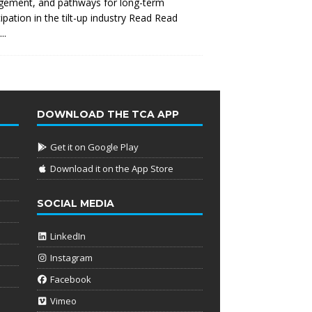
gement, and pathways for long-term
cipation in the tilt-up industry Read
Read
..
DOWNLOAD THE TCA APP
Get it on Google Play
Download it on the App Store
SOCIAL MEDIA
LinkedIn
Instagram
Facebook
Vimeo