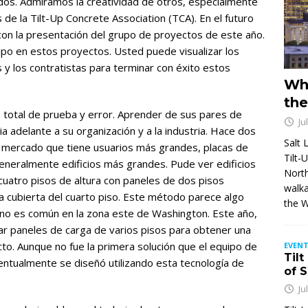
os. Admiramos la creatividad de otros, especialmente
 de la Tilt-Up Concrete Association (TCA). En el futuro
con la presentación del grupo de proyectos de este año.
ipo en estos proyectos. Usted puede visualizar los
 y los contratistas para terminar con éxito estos
Wh
the
o total de prueba y error. Aprender de sus pares de
Ju
a adelante a su organización y a la industria. Hace dos
Salt 
 mercado que tiene usuarios más grandes, placas de
Tilt-
neralmente edificios más grandes. Pude ver edificios
North
cuatro pisos de altura con paneles de dos pisos
walka
a cubierta del cuarto piso. Este método parece algo
the 
no es común en la zona este de Washington. Este año,
ar paneles de carga de varios pisos para obtener una
to. Aunque no fue la primera solución que el equipo de
EVENT
Tilt
ventualmente se diseñó utilizando esta tecnología de
of 
Ju