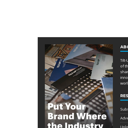
AB
Tilt
of t
shar
inno
worl
RE
Subs
Adve
Uplo