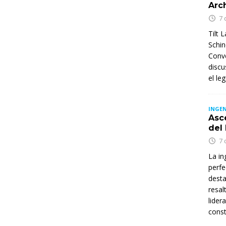
Arc
7 
Tilt 
Schin
Conve
discu
el le
INGEN
Asc
del
7 
La in
perfe
desta
resal
lider
const