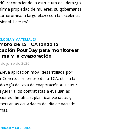
, reconociendo la estructura de liderazgo
 firma propiedad de mujeres, su gobernanza
compromiso a largo plazo con la excelencia
sional. Leer más…
LOGÍA Y MATERIALES
mbro de la TCA lanza la
icación PourDay para monitorear
lima y la evaporación
 de junio de 2026
ueva aplicación móvil desarrollada por
er Concrete, miembro de la TCA, utiliza la
ología de tasa de evaporación ACI 305R
ayudar a los contratistas a evaluar las
ciones climáticas, planificar vaciados y
entar las actividades del día de vaciado.
 más…
NIDAD Y CULTURA