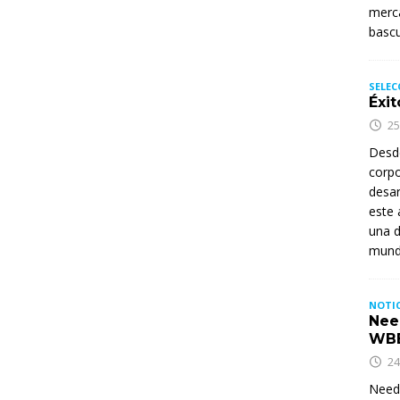
merca
basc
SELEC
Éxit
25
Desd
corpo
desar
este 
una d
mund
NOTIC
Nee
WB
24
Needh