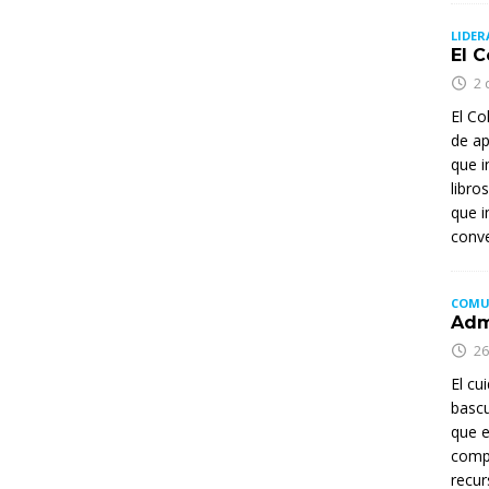
LIDER
El 
2 
El Co
de ap
que i
libro
que i
conve
COMU
Adm
26
El cu
bascu
que e
comp
recur