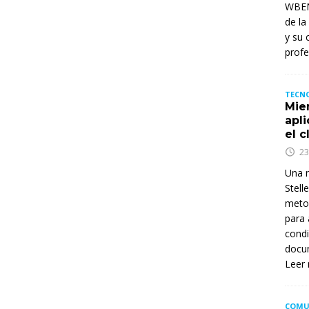
WBENC
de la
y su 
profe
TECNO
Mie
apl
el c
23
Una n
Stell
metod
para 
condi
docum
Leer
COMU