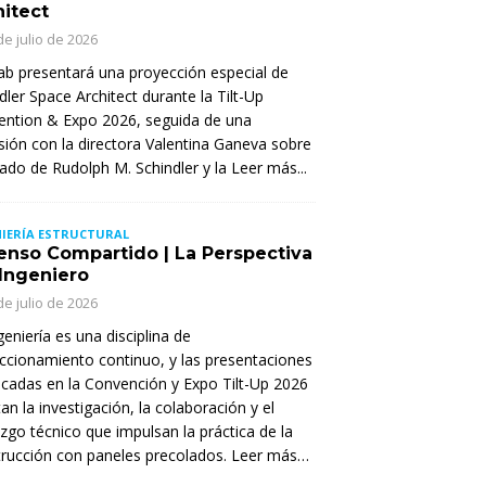
hitect
de julio de 2026
Lab presentará una proyección especial de
dler Space Architect durante la Tilt-Up
ntion & Expo 2026, seguida de una
sión con la directora Valentina Ganeva sobre
gado de Rudolph M. Schindler y la
Leer más...
IERÍA ESTRUCTURAL
enso Compartido | La Perspectiva
 Ingeniero
de julio de 2026
geniería es una disciplina de
ccionamiento continuo, y las presentaciones
cadas en la Convención y Expo Tilt-Up 2026
tan la investigación, la colaboración y el
azgo técnico que impulsan la práctica de la
rucción con paneles precolados. Leer más…