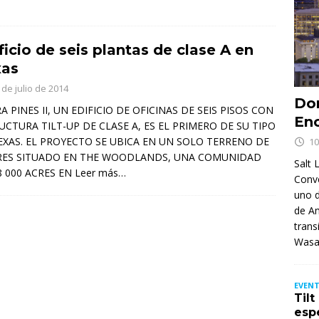
ficio de seis plantas de clase A en
xas
 de julio de 2014
Don
RA PINES II, UN EDIFICIO DE OFICINAS DE SEIS PISOS CON
Enc
UCTURA TILT-UP DE CLASE A, ES EL PRIMERO DE SU TIPO
EXAS. EL PROYECTO SE UBICA EN UN SOLO TERRENO DE
10
RES SITUADO EN THE WOODLANDS, UNA COMUNIDAD
Salt 
8 000 ACRES EN
Leer más…
Conv
uno d
de Am
trans
Wasa
EVENT
Til
esp