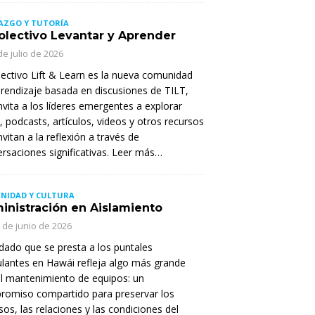
AZGO Y TUTORÍA
Colectivo Levantar y Aprender
de julio de 2026
lectivo Lift & Learn es la nueva comunidad
rendizaje basada en discusiones de TILT,
nvita a los líderes emergentes a explorar
s, podcasts, artículos, videos y otros recursos
nvitan a la reflexión a través de
rsaciones significativas. Leer más…
NIDAD Y CULTURA
inistración en Aislamiento
 de junio de 2026
idado que se presta a los puntales
lantes en Hawái refleja algo más grande
l mantenimiento de equipos: un
romiso compartido para preservar los
sos, las relaciones y las condiciones del