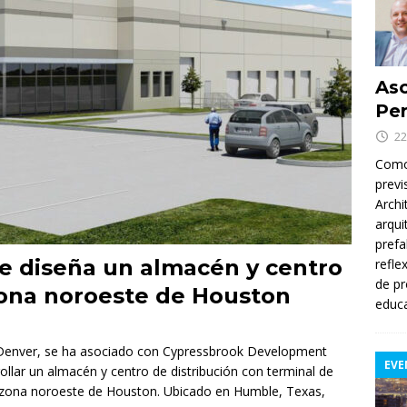
Asc
Per
22
Como 
previ
Archi
arqui
prefa
e diseña un almacén y centro
refle
de pr
 zona noroeste de Houston
educa
n Denver, se ha asociado con Cypressbrook Development
EVE
lar un almacén y centro de distribución con terminal de
 zona noroeste de Houston. Ubicado en Humble, Texas,