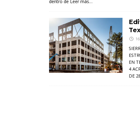
dentro de
Leer más…
Edi
Te
16
SIER
ESTR
EN T
4 AC
DE 2