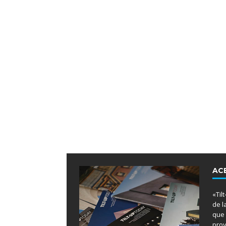
AC
«Til
de l
que 
proy