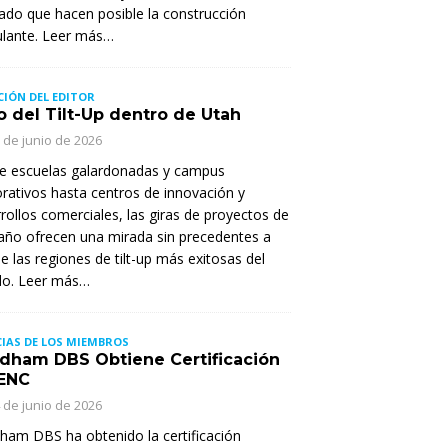
do que hacen posible la construcción
ulante. Leer más…
CIÓN DEL EDITOR
o del Tilt-Up dentro de Utah
 de junio de 2026
e escuelas galardonadas y campus
rativos hasta centros de innovación y
rollos comerciales, las giras de proyectos de
año ofrecen una mirada sin precedentes a
e las regiones de tilt-up más exitosas del
o. Leer más…
IAS DE LOS MIEMBROS
dham DBS Obtiene Certificación
ENC
 de junio de 2026
am DBS ha obtenido la certificación