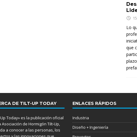
Des
Lid
15
Lo q
profe
inici
que c
parti
plazo
prefa
ERCA DE TILT-UP TODAY
ENLACES RÁPIDOS
t-Up Today» es la publicación oficial
Industria
a Asociación de Hormigón Tilt-Up,
Diseño + Ingeniería
da a conocer a las personas, los
ectos y las innovaciones que
Proyectos