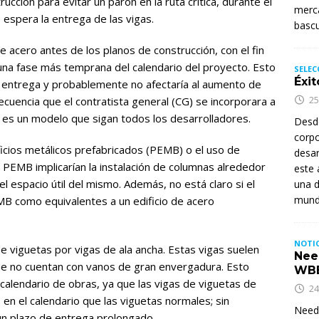
trucción para evitar un parón en la ruta crítica, durante el
merca
 espera la entrega de las vigas.
basc
 acero antes de los planos de construcción, con el fin
n una fase más temprana del calendario del proyecto. Esto
SELEC
Éxit
la entrega y probablemente no afectaría al aumento de
25
ecuencia que el contratista general (CG) se incorporara a
o es un modelo que sigan todos los desarrolladores.
Desd
corpo
ficios metálicos prefabricados (PEMB) o el uso de
desar
 PEMB implicarían la instalación de columnas alrededor
este 
 el espacio útil del mismo. Además, no está claro si el
una d
mund
B como equivalentes a un edificio de acero
NOTIC
de viguetas por vigas de ala ancha. Estas vigas suelen
Nee
ue no cuentan con vanos de gran envergadura. Esto
WB
calendario de obras, ya que las vigas de viguetas de
24
en el calendario que las viguetas normales; sin
Needh
un plazo de entrega prolongado.