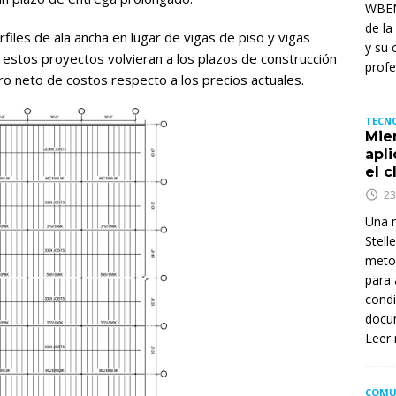
WBENC
de la
rfiles de ala ancha en lugar de vigas de piso y vigas
y su 
 estos proyectos volvieran a los plazos de construcción
profe
o neto de costos respecto a los precios actuales.
TECNO
Mie
apl
el c
23
Una n
Stell
metod
para 
condi
docum
Leer
COMU