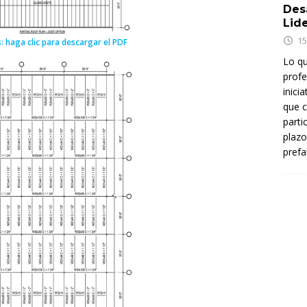
Des
Lid
15
: haga clic para descargar el PDF
Lo q
profe
inici
que c
parti
plazo
prefa