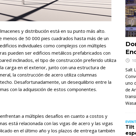
almacenes y distribución está en su punto más alto.
de menos de 50 000 pies cuadrados hasta más de un
Don
 edificios individuales como complejos con múltiples
Enc
turas pueden ser edificios metálicos prefabricados con
red inclinados, el tipo de construcción preferido utiliza
10
a carga en el exterior, junto con una estructura de
Salt 
eneral, la construcción de acero utiliza columnas
Conv
 techo. Desafortunadamente, un desequilibrio entre la
uno d
mas con la adquisición de estos componentes.
de Am
trans
Wasa
 enfrentan a múltiples desafíos en cuanto a costos y
EVENT
mas está relacionada con las vigas de acero y las vigas
Til
licado en el último año y los plazos de entrega también
esp