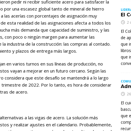
n pedir ni recibir suficiente acero para satisfacer la
o por una escasez global tanto de mineral de hierro
LIDER
El 
 a las acerías con porcentajes de asignación muy
2 
de esta realidad de las asignaciones afecta a todos los
y mucha más demanda que capacidad de suministro, y las
El Co
os, con poco o ningún margen para aumentar las
de ap
 la industria de la construcción: las compras al contado.
que i
libro
miento y plazos de entrega más largos.
que i
conve
n en varios turnos en sus líneas de producción, no
ostos vayan a mejorar en un futuro cercano. Según las
ero considera que este desafío se mantendrá a lo largo
COMU
trimestre de 2022. Por lo tanto, es hora de considerar
Adm
stras de acero.
26
El cu
bascu
que e
alternativas a las vigas de acero. La solución más
comp
ostos y realizar ajustes en el calendario. Probablemente,
recur