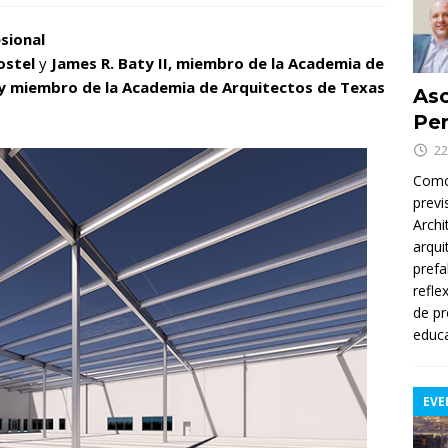
sional
ostel
y
James R. Baty II, miembro de la Academia de
 y miembro de la Academia de Arquitectos de Texas
Asc
Per
22
Como 
previ
Archi
arqui
prefa
refle
de pr
educa
EVE