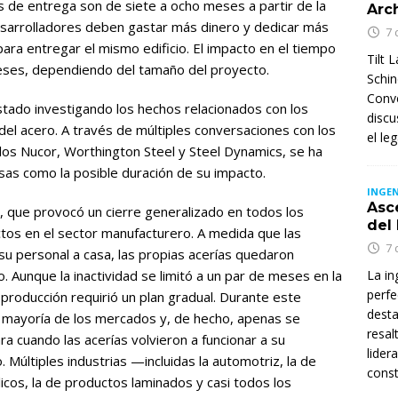
s de entrega son de siete a ocho meses a partir de la
Arc
desarrolladores deben gastar más dinero y dedicar más
7 
ara entregar el mismo edificio. El impacto en el tiempo
Tilt 
eses, dependiendo del tamaño del proyecto.
Schin
Conve
stado investigando los hechos relacionados con los
discu
el acero. A través de múltiples conversaciones con los
el le
llos Nucor, Worthington Steel y Steel Dynamics, se ha
sas como la posible duración de su impacto.
INGEN
Asc
a, que provocó un cierre generalizado en todos los
del
os en el sector manufacturero. A medida que las
7 
 su personal a casa, las propias acerías quedaron
o. Aunque la inactividad se limitó a un par de meses en la
La in
perfe
 producción requirió un plan gradual. Durante este
desta
a mayoría de los mercados y, de hecho, apenas se
resal
ara cuando las acerías volvieron a funcionar a su
lider
 Múltiples industrias —incluidas la automotriz, la de
const
icos, la de productos laminados y casi todos los