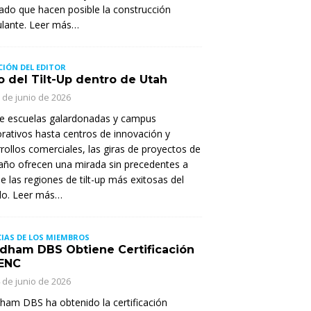
do que hacen posible la construcción
ulante. Leer más…
CIÓN DEL EDITOR
o del Tilt-Up dentro de Utah
 de junio de 2026
e escuelas galardonadas y campus
rativos hasta centros de innovación y
rollos comerciales, las giras de proyectos de
año ofrecen una mirada sin precedentes a
e las regiones de tilt-up más exitosas del
o. Leer más…
IAS DE LOS MIEMBROS
dham DBS Obtiene Certificación
ENC
 de junio de 2026
am DBS ha obtenido la certificación