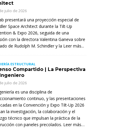
hitect
de julio de 2026
Lab presentará una proyección especial de
dler Space Architect durante la Tilt-Up
ntion & Expo 2026, seguida de una
sión con la directora Valentina Ganeva sobre
gado de Rudolph M. Schindler y la
Leer más...
IERÍA ESTRUCTURAL
enso Compartido | La Perspectiva
 Ingeniero
de julio de 2026
geniería es una disciplina de
ccionamiento continuo, y las presentaciones
cadas en la Convención y Expo Tilt-Up 2026
tan la investigación, la colaboración y el
azgo técnico que impulsan la práctica de la
rucción con paneles precolados. Leer más…