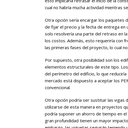
esto implicaría retrasar el inicio de la cons
cual no habría mucha actividad mientras se
Otra opción sería encargar los paquetes de
de fijar el precio y la fecha de entrega e
solo resolvería una parte del retraso en 
los costos. Además, esto requeriría con fr
las primeras fases del proyecto, lo cual n
Por supuesto, otra posibilidad son los edi
elementos estructurales de este tipo. Los
del perímetro del edificio, lo que reduciría
mercado está dispuesto a aceptar los PEM
convencional.
Otra opción podría ser sustituir las vigas 
utilizarse de esta manera en proyectos q
podría suponer un ahorro de tiempo en el 
gran profundidad tienen un mayor impacto 
embargo, las viguetas seguirán teniendo 