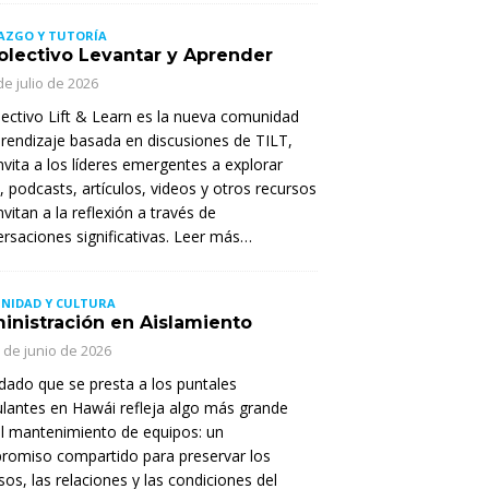
AZGO Y TUTORÍA
Colectivo Levantar y Aprender
de julio de 2026
lectivo Lift & Learn es la nueva comunidad
rendizaje basada en discusiones de TILT,
nvita a los líderes emergentes a explorar
s, podcasts, artículos, videos y otros recursos
nvitan a la reflexión a través de
rsaciones significativas. Leer más…
NIDAD Y CULTURA
inistración en Aislamiento
 de junio de 2026
idado que se presta a los puntales
lantes en Hawái refleja algo más grande
l mantenimiento de equipos: un
romiso compartido para preservar los
sos, las relaciones y las condiciones del