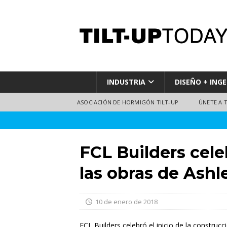
INDUSTRIA
DISEÑO + INGE
ASOCIACIÓN DE HORMIGÓN TILT-UP
ÚNETE A 
FCL Builders cele
las obras de Ashl
10 de enero de 2018
FCL Builders celebró el inicio de la construc