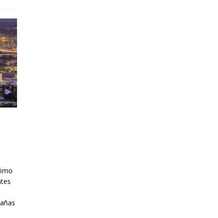
cómo
ntes
tañas