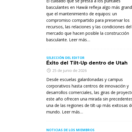
El cuidado que se presta a los puntales
basculantes en Hawái refleja algo más gran
que el mantenimiento de equipos: un
compromiso compartido para preservar los
recursos, las relaciones y las condiciones del
mercado que hacen posible la construcción
basculante. Leer más…
SELECCIÓN DEL EDITOR
Éxito del Tilt-Up dentro de Utah
25 de junio de 2026
Desde escuelas galardonadas y campus
corporativos hasta centros de innovación y
desarrollos comerciales, las giras de proyec
este año ofrecen una mirada sin precedente
una de las regiones de tilt-up más exitosas d
mundo. Leer más…
NOTICIAS DE LOS MIEMBROS