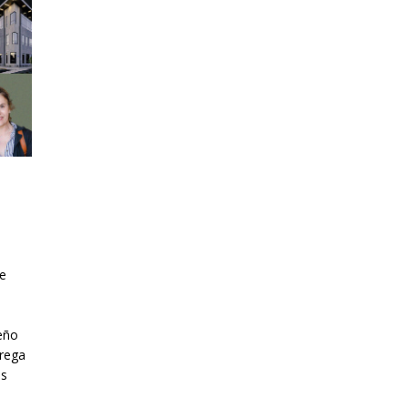
he
eño
trega
es