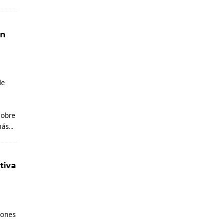
ón
de
sobre
ás...
tiva
iones