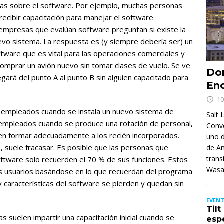
eas sobre el software. Por ejemplo, muchas personas
cibir capacitación para manejar el software.
empresas que evalúan software preguntan si existe la
uevo sistema. La respuesta es (y siempre debería ser) un
tware que es vital para las operaciones comerciales y
o comprar un avión nuevo sin tomar clases de vuelo. Se ve
Don
egará del punto A al punto B sin alguien capacitado para
Enc
10
 empleados cuando se instala un nuevo sistema de
Salt 
 empleados cuando se produce una rotación de personal,
Conv
en formar adecuadamente a los recién incorporados.
uno d
 suele fracasar. Es posible que las personas que
de Am
trans
 software solo recuerden el 70 % de sus funciones. Estos
Wasa
s usuarios basándose en lo que recuerdan del programa
y características del software se pierden y quedan sin
EVENT
Til
 suelen impartir una capacitación inicial cuando se
esp