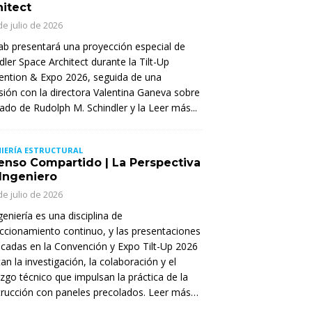
hitect
de julio de 2026
Lab presentará una proyección especial de
dler Space Architect durante la Tilt-Up
ntion & Expo 2026, seguida de una
sión con la directora Valentina Ganeva sobre
gado de Rudolph M. Schindler y la
Leer más...
IERÍA ESTRUCTURAL
enso Compartido | La Perspectiva
 Ingeniero
de julio de 2026
geniería es una disciplina de
ccionamiento continuo, y las presentaciones
cadas en la Convención y Expo Tilt-Up 2026
tan la investigación, la colaboración y el
azgo técnico que impulsan la práctica de la
rucción con paneles precolados. Leer más…