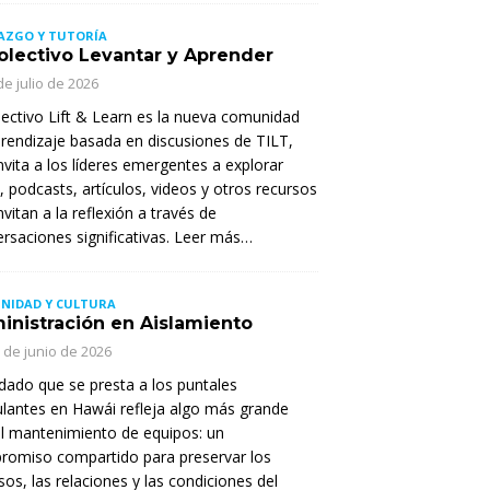
AZGO Y TUTORÍA
Colectivo Levantar y Aprender
de julio de 2026
lectivo Lift & Learn es la nueva comunidad
rendizaje basada en discusiones de TILT,
nvita a los líderes emergentes a explorar
s, podcasts, artículos, videos y otros recursos
nvitan a la reflexión a través de
rsaciones significativas. Leer más…
NIDAD Y CULTURA
inistración en Aislamiento
 de junio de 2026
idado que se presta a los puntales
lantes en Hawái refleja algo más grande
l mantenimiento de equipos: un
romiso compartido para preservar los
sos, las relaciones y las condiciones del