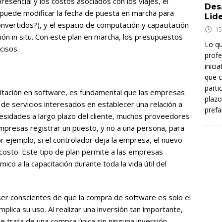
presencial y los costos asociados con los viajes, el
Des
 puede modificar la fecha de puesta en marcha para
Lid
convertidos?), y el espacio de computación y capacitación
15
ción in situ. Con este plan en marcha, los presupuestos
Lo q
cisos.
profe
inici
que c
parti
citación en software, es fundamental que las empresas
plazo
e servicios interesados en establecer una relación a
prefa
ecesidades a largo plazo del cliente, muchos proveedores
mpresas registrar un puesto, y no a una persona, para
r ejemplo, si el controlador deja la empresa, el nuevo
 costo. Este tipo de plan permite a las empresas
ico a la capacitación durante toda la vida útil del
er conscientes de que la compra de software es solo el
lica su uso. Al realizar una inversión tan importante,
 trata de una compra única sin ninguna inversión