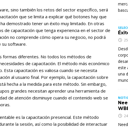
merca
re, sino también los retos del sector específico, será
basc
acitación que se limita a explicar qué botones hay que
 ha demostrado tener un éxito muy limitado. En otras
SELEC
s de capacitación que tenga experiencia en el sector de
Éxit
citación no comprende cómo opera su negocio, no podrá
25
e su software.
Desd
corpo
ias formas diferentes. No todos los métodos de
desar
 necesidades de capacitación. El método más económico
este 
b. Esta capacitación es valiosa cuando se necesita
una d
ción al usuario final. Por ejemplo, la capacitación sobre
mund
está hecha a la medida para este método. Sin embargo,
upos grandes necesitan aprender una herramienta de
dad de atención disminuye cuando el contenido web se
NOTIC
Nee
oras.
WB
24
entable es la capacitación presencial. Este método
urante la sesión, así como la posibilidad de interactuar
Needh