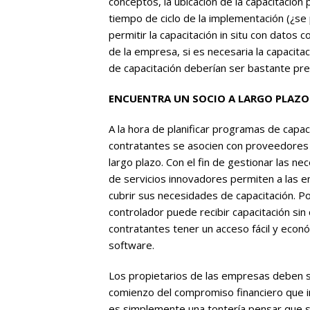
conceptos, la ubicación de la capacitación 
tiempo de ciclo de la implementación (¿se
permitir la capacitación in situ con datos 
de la empresa, si es necesaria la capacita
de capacitación deberían ser bastante pre
ENCUENTRA UN SOCIO A LARGO PLAZO
A la hora de planificar programas de capa
contratantes se asocien con proveedores d
largo plazo. Con el fin de gestionar las n
de servicios innovadores permiten a las e
cubrir sus necesidades de capacitación. Po
controlador puede recibir capacitación sin
contratantes tener un acceso fácil y económ
software.
Los propietarios de las empresas deben s
comienzo del compromiso financiero que imp
es simplemente una tontería pensar que se