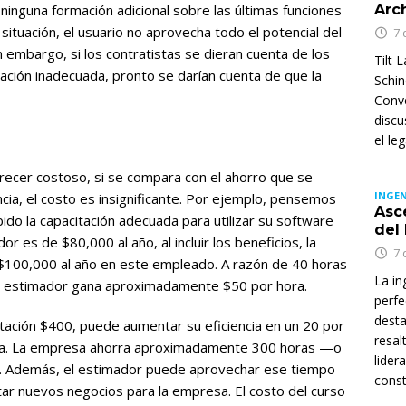
 ninguna formación adicional sobre las últimas funciones
Arc
situación, el usuario no aprovecha todo el potencial del
7 
in embargo, si los contratistas se dieran cuenta de los
Tilt 
ación inadecuada, pronto se darían cuenta de que la
Schin
Conve
discu
el le
recer costoso, si se compara con el ahorro que se
INGEN
cia, el costo es insignificante. Por ejemplo, pensemos
Asc
ido la capacitación adecuada para utilizar su software
del
or es de $80,000 al año, al incluir los beneficios, la
7 
$100,000 al año en este empleado. A razón de 40 horas
La in
el estimador gana aproximadamente $50 por hora.
perfe
desta
itación $400, puede aumentar su eficiencia en un 20 por
resal
ora. La empresa ahorra aproximadamente 300 horas —o
lider
o. Además, el estimador puede aprovechar ese tiempo
const
tar nuevos negocios para la empresa. El costo del curso