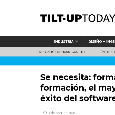
INDUSTRIA
DISEÑO + INGE
ASOCIACIÓN DE HORMIGÓN TILT-UP
ÚNETE A 
Se necesita: form
formación, el may
éxito del softwar
1 de abril de 2006