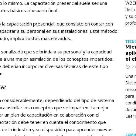
lo mismo. La capacitación presencial suele ser una
WBENC
de la
tos básicos al usuario final.
y su 
profe
la capacitación presencial, que consiste en contar con
apacitar a su personal en sus instalaciones. Este método
udo, implica costos más elevados.
TECNO
Mie
rsonalizada que se brinda a su personal y la capacidad
apl
e a una mejor asimilación de los conceptos impartidos.
el c
deberían incorporar diversas técnicas de este tipo
23
n.
Una n
Stell
TA?
metod
para 
ía considerablemente, dependiendo del tipo de sistema
condi
ara asimilar los conceptos que se imparten. La mejor
docum
r un plan de capacitación en colaboración con el
Leer
acitación debe tener en cuenta el conocimiento que
 de la industria y su disposición para aprender nuevos
COMU