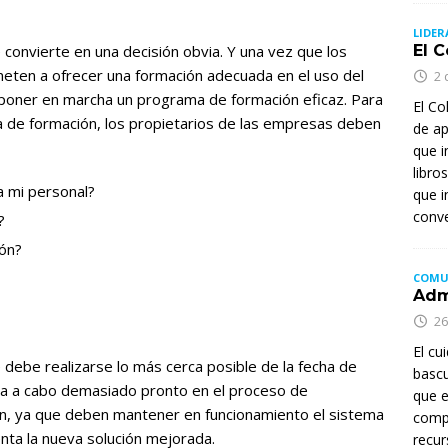
LIDER
se convierte en una decisión obvia. Y una vez que los
El 
eten a ofrecer una formación adecuada en el uso del
2 
poner en marcha un programa de formación eficaz. Para
El Co
 de formación, los propietarios de las empresas deben
de ap
que i
libro
a mi personal?
que i
conve
?
ión?
COMU
Adm
26
El cu
e debe realizarse lo más cerca posible de la fecha de
bascu
leva a cabo demasiado pronto en el proceso de
que e
án, ya que deben mantener en funcionamiento el sistema
comp
nta la nueva solución mejorada.
recur