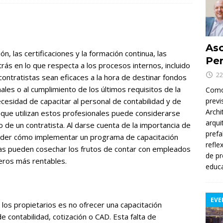
Asc
n, las certificaciones y la formación continua, las
Per
ás en lo que respecta a los procesos internos, incluido
22
contratistas sean eficaces a la hora de destinar fondos
ales o al cumplimiento de los últimos requisitos de la
Como 
esidad de capacitar al personal de contabilidad y de
previ
Archi
 que utilizan estos profesionales puede considerarse
arqui
o de un contratista. Al darse cuenta de la importancia de
prefa
nder cómo implementar un programa de capacitación
refle
as pueden cosechar los frutos de contar con empleados
de pr
eros más rentables.
educa
EVE
os propietarios es no ofrecer una capacitación
 contabilidad, cotización o CAD. Esta falta de