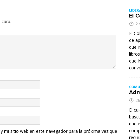
LIDER
El 
icará.
2 
El Co
de ap
que i
libro
que i
conve
COMU
Adm
26
El cu
bascu
que e
comp
y mi sitio web en este navegador para la próxima vez que
recur