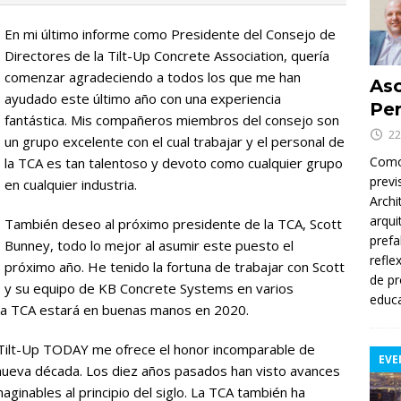
En mi último informe como Presidente del Consejo de
Directores de la Tilt-Up Concrete Association, quería
comenzar agradeciendo a todos los que me han
Asc
ayudado este último año con una experiencia
Per
fantástica. Mis compañeros miembros del consejo son
22
un grupo excelente con el cual trabajar y el personal de
Como 
la TCA es tan talentoso y devoto como cualquier grupo
previ
en cualquier industria.
Archi
arqui
También deseo al próximo presidente de la TCA, Scott
prefa
Bunney, todo lo mejor al asumir este puesto el
refle
próximo año. He tenido la fortuna de trabajar con Scott
de pr
y su equipo de KB Concrete Systems en varios
educa
e la TCA estará en buenas manos en 2020.
 Tilt-Up TODAY me ofrece el honor incomparable de
EVE
 nueva década. Los diez años pasados han visto avances
maginables al principio del siglo. La TCA también ha