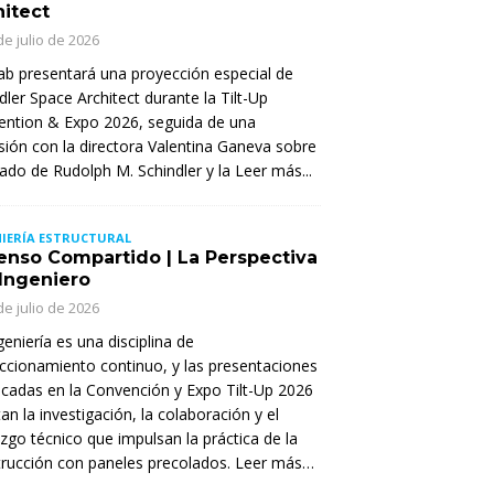
hitect
de julio de 2026
Lab presentará una proyección especial de
dler Space Architect durante la Tilt-Up
ntion & Expo 2026, seguida de una
sión con la directora Valentina Ganeva sobre
gado de Rudolph M. Schindler y la
Leer más...
IERÍA ESTRUCTURAL
enso Compartido | La Perspectiva
 Ingeniero
de julio de 2026
geniería es una disciplina de
ccionamiento continuo, y las presentaciones
cadas en la Convención y Expo Tilt-Up 2026
tan la investigación, la colaboración y el
azgo técnico que impulsan la práctica de la
rucción con paneles precolados. Leer más…