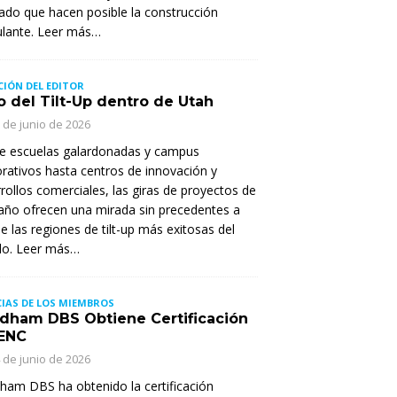
do que hacen posible la construcción
ulante. Leer más…
CIÓN DEL EDITOR
o del Tilt-Up dentro de Utah
 de junio de 2026
e escuelas galardonadas y campus
rativos hasta centros de innovación y
rollos comerciales, las giras de proyectos de
año ofrecen una mirada sin precedentes a
e las regiones de tilt-up más exitosas del
o. Leer más…
IAS DE LOS MIEMBROS
dham DBS Obtiene Certificación
ENC
 de junio de 2026
am DBS ha obtenido la certificación