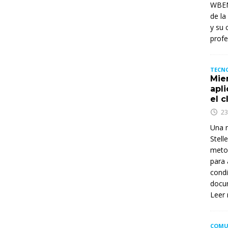
WBENC
de la
y su 
profe
TECNO
Mie
apl
el c
23
Una n
Stell
metod
para 
condi
docum
Leer
COMU