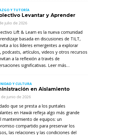
AZGO Y TUTORÍA
Colectivo Levantar y Aprender
de julio de 2026
lectivo Lift & Learn es la nueva comunidad
rendizaje basada en discusiones de TILT,
nvita a los líderes emergentes a explorar
s, podcasts, artículos, videos y otros recursos
nvitan a la reflexión a través de
rsaciones significativas. Leer más…
NIDAD Y CULTURA
inistración en Aislamiento
 de junio de 2026
idado que se presta a los puntales
lantes en Hawái refleja algo más grande
l mantenimiento de equipos: un
romiso compartido para preservar los
sos, las relaciones y las condiciones del