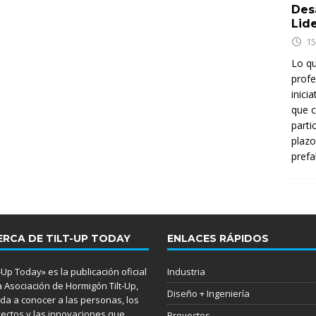
Des
Lid
15
Lo q
profe
inici
que c
parti
plazo
prefa
ERCA DE TILT-UP TODAY
ENLACES RÁPIDOS
t-Up Today» es la publicación oficial
Industria
a Asociación de Hormigón Tilt-Up,
Diseño + Ingeniería
da a conocer a las personas, los
ectos y las innovaciones que
Proyectos