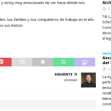
al, y estoy muy emocionado de ver hacia dónde nos
Arc
7 
Tilt 
es, sus familias y sus compañeros de trabajo en el año
Schin
s sus éxitos!
Conve
discu
el le
INGEN
Asc
del
7 
SIGUIENTE
La in
¡Gracias!
perfe
desta
resal
lider
const