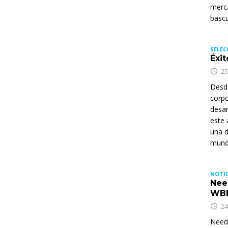
merca
basc
SELEC
Éxit
25
Desd
corpo
desar
este 
una d
mund
NOTIC
Nee
WB
24
Needh