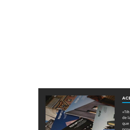
AC
«Til
de l
que 
proy