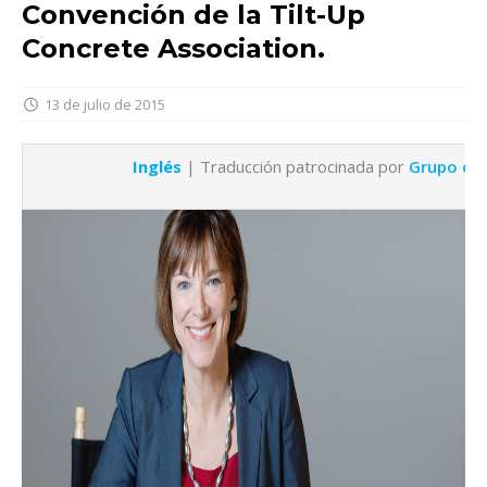
Convención de la Tilt-Up
Concrete Association.
13 de julio de 2015
Inglés
| Traducción patrocinada por
Grupo de