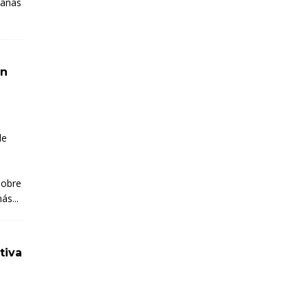
tañas
ón
de
sobre
ás...
tiva