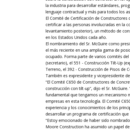
la industria para desarrollar estándares, pro
lenguaje contractual y más para todos los a
El Comité de Certificación de Constructores 
certificar a las personas involucradas en la c
levantamiento posterior), un método de const
en los Estados Unidos cada año.
El nombramiento del Sr. McGuire como presi
el más reciente en una amplia gama de posici
ocupado. Forma parte de varios comités del A
(secretario), el 551 - Construcción Tilt-Up (
Terreno, el 392 - Construcción de Pisos de Co
También es expresidente y vicepresidente de l
“El Comité C650 de Constructores de Concreto
construcción con tilt-up”, dijo el Sr. McGuir
fundamental que tengamos un mecanismo mode
empresas en esta tecnología. El Comité C65
experiencia y los conocimientos de los princ
desarrollar un programa de certificación que
“Estoy emocionado de haber sido nombrado p
Moore Construction ha asumido un papel de l