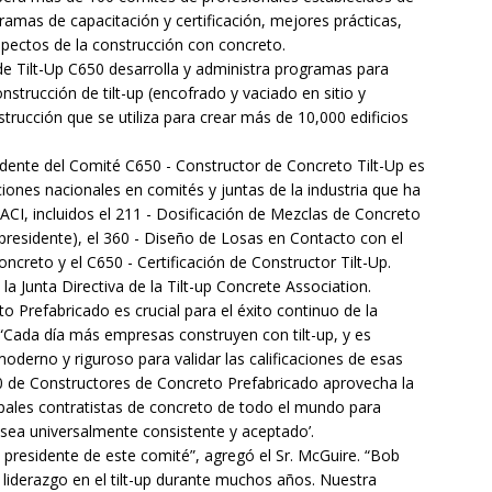
gramas de capacitación y certificación, mejores prácticas,
spectos de la construcción con concreto.
de Tilt-Up C650 desarrolla y administra programas para
onstrucción de tilt-up (encofrado y vaciado en sitio y
rucción que se utiliza para crear más de 10,000 edificios
dente del Comité C650 - Constructor de Concreto Tilt-Up es
ones nacionales en comités y juntas de la industria que ha
CI, incluidos el 211 - Dosificación de Mezclas de Concreto
expresidente), el 360 - Diseño de Losas en Contacto con el
ncreto y el C650 - Certificación de Constructor Tilt-Up.
a Junta Directiva de la Tilt-up Concrete Association.
 Prefabricado es crucial para el éxito continuo de la
e. “Cada día más empresas construyen con tilt-up, y es
rno y riguroso para validar las calificaciones de esas
0 de Constructores de Concreto Prefabricado aprovecha la
ipales contratistas de concreto de todo el mundo para
 sea universalmente consistente y aceptado’.
residente de este comité”, agregó el Sr. McGuire. “Bob
iderazgo en el tilt-up durante muchos años. Nuestra