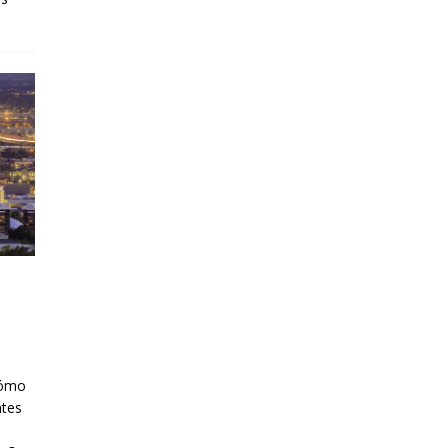
cómo
ntes