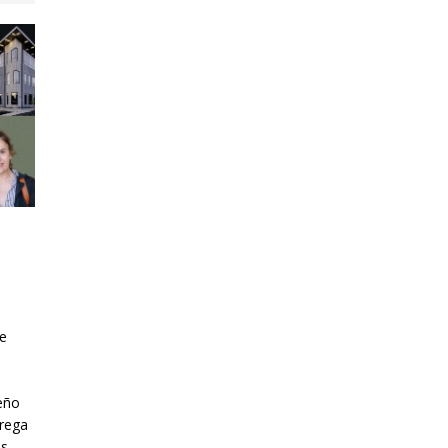
he
eño
trega
es