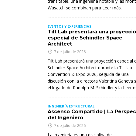
transitable, una ingeniería notable y las mon
Wasatch se combinan para
Leer más...
EVENTOS Y EXPERIENCIAS
Tilt Lab presentará una proyecci
especial de Schindler Space
Architect
7 de julio de 2026
Tilt Lab presentará una proyección especial 
Schindler Space Architect durante la Tilt-Up
Convention & Expo 2026, seguida de una
discusión con la directora Valentina Ganeva 
el legado de Rudolph M. Schindler y la
Leer m
INGENIERÍA ESTRUCTURAL
Ascenso Compartido | La Perspec
del Ingeniero
7 de julio de 2026
La ingeniería es una disciplina de